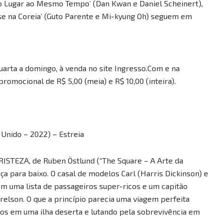
o o Lugar ao Mesmo Tempo’ (Dan Kwan e Daniel Scheinert),
nse na Coreia’ (Guto Parente e Mi-kyung Oh) seguem em
quarta a domingo, à venda no site Ingresso.Com e na
promocional de R$ 5,00 (meia) e R$ 10,00 (inteira).
 Unido – 2022) – Estreia
STEZA, de Ruben Östlund (“The Square – A Arte da
eça para baixo. O casal de modelos Carl (Harris Dickinson) e
om uma lista de passageiros super-ricos e um capitão
relson. O que a princípio parecia uma viagem perfeita
os em uma ilha deserta e lutando pela sobrevivência em