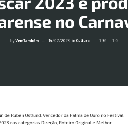
scar 2023 e pro
arense no Carna
by
VemTambém
14/02/2023
in
Cultura
36
0
za
‘, de Ruben Östlund. Vencedor da Palma de Ouro no Festival
023 nas categorias Direção, Roteiro Original e Melhor