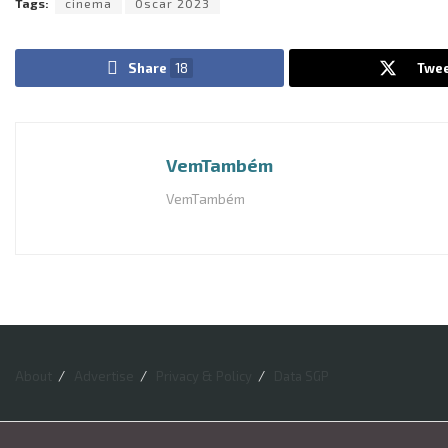
Tags:
cinema
Oscar 2023
Share
18
Twee
VemTambém
VemTambém
About
Advertise
Privacy & Policy
Data SGP