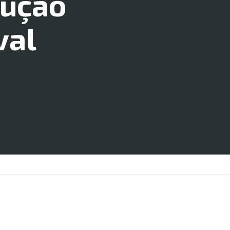
dução
val