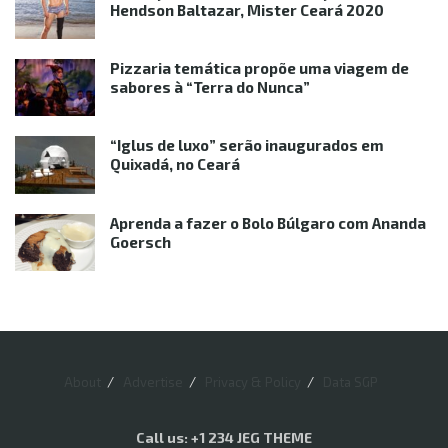
Hendson Baltazar, Mister Ceará 2020
Pizzaria temática propõe uma viagem de
sabores à “Terra do Nunca”
“Iglus de luxo” serão inaugurados em
Quixadá, no Ceará
Aprenda a fazer o Bolo Búlgaro com Ananda
Goersch
About
Advertise
Privacy & Policy
Data SGP
Call us: +1 234 JEG THEME