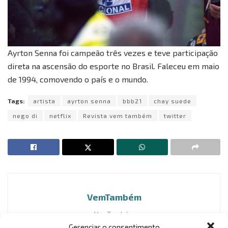
Ayrton Senna foi campeão três vezes e teve participação
direta na ascensão do esporte no Brasil. Faleceu em maio
de 1994, comovendo o país e o mundo.
Tags:
artista
ayrton senna
bbb21
chay suede
nego di
netflix
Revista vem também
twitter
VemTambém
VemTambém
Gerenciar o consentimento