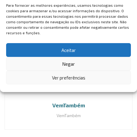
Serviço
Para fornecer as melhores experiências, usamos tecnologias como
cookies para armazenar e/ou acessar informações do dispositivo. O
Festival Unaé – Sonhar o Cariri
consentimento para essas tecnologias nos permitirá processar dados
Entrada Gratuita
como comportamento de navegação ou IDs exclusivos neste site. Não
consentir ou retirar o consentimento pode afetar negativamente certos
Data: 26 a 29 de Outubro
recursos e funções.
Local: Centro Cultural do Cariri Sérvulo Esmeraldo. Av.
Joaquim Pinheiro Bezerra de Menezes, 1, Gizélia Pinheiro
Aceitar
(Batateiras), Crato, Ceará
Negar
Ver preferências
VemTambém
VemTambém