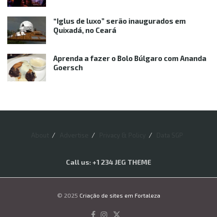
“Iglus de luxo” serão inaugurados em
Quixadá, no Ceará
Aprenda a fazer o Bolo Búlgaro com Ananda
Goersch
About
Advertise
Privacy & Policy
Data SGP
Call us: +1 234 JEG THEME
© 2025
Criação de sites em Fortaleza