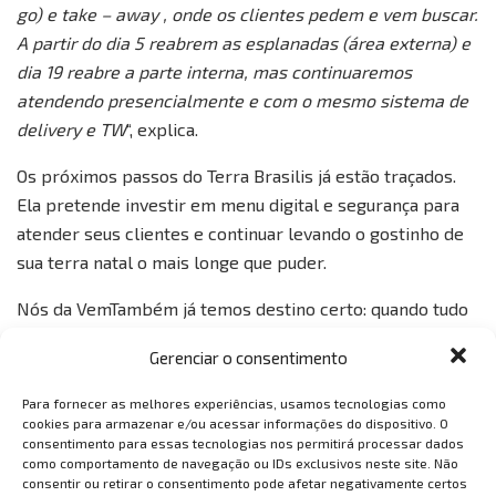
go) e take – away , onde os clientes pedem e vem buscar.
A partir do dia 5 reabrem as esplanadas (área externa) e
dia 19 reabre a parte interna, mas continuaremos
atendendo presencialmente e com o mesmo sistema de
delivery e TW
“, explica.
Os próximos passos do Terra Brasilis já estão traçados.
Ela pretende investir em menu digital e segurança para
atender seus clientes e continuar levando o gostinho de
sua terra natal o mais longe que puder.
Nós da VemTambém já temos destino certo: quando tudo
passar vamos provar a feijoada que encantou os
Gerenciar o consentimento
portugueses.
Para fornecer as melhores experiências, usamos tecnologias como
Tags:
brasil
Ceará
covid 19
feijoda
Fortaleza
cookies para armazenar e/ou acessar informações do dispositivo. O
consentimento para essas tecnologias nos permitirá processar dados
porto
portugal
restaurantes em porto
como comportamento de navegação ou IDs exclusivos neste site. Não
Revista vem também
terra brasilis
consentir ou retirar o consentimento pode afetar negativamente certos