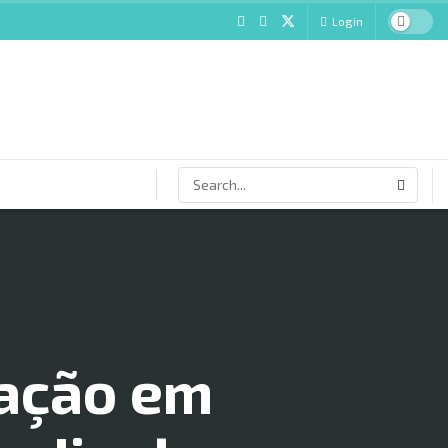
Login
pação em