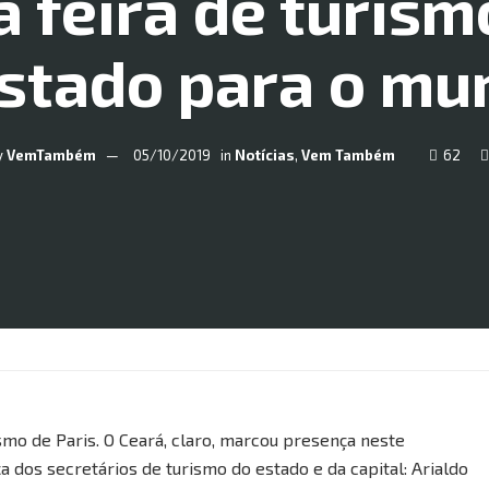
 feira de turism
estado para o mu
y
VemTambém
05/10/2019
in
Notícias
,
Vem Também
62
ismo de Paris. O Ceará, claro, marcou presença neste
 dos secretários de turismo do estado e da capital: Arialdo