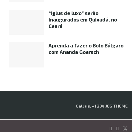
“Iglus de luxo” serão
inaugurados em Quixadá, no
Ceará
Aprenda a fazer o Bolo Búlgaro
com Ananda Goersch
Call us: +1 234 JEG THEME