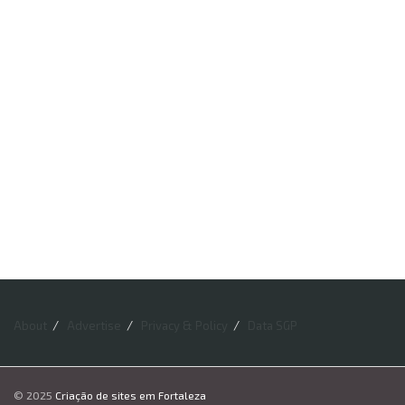
About
Advertise
Privacy & Policy
Data SGP
© 2025
Criação de sites em Fortaleza