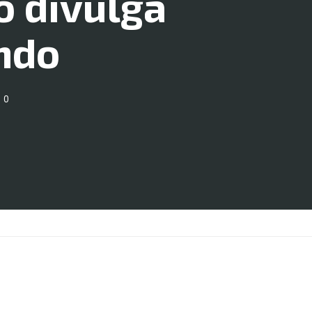
o divulga
ndo
0