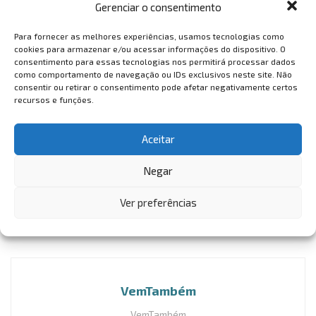
Estados Unidos, e percorrerá os sete continentes, mais
Gerenciar o consentimento
de 150 destinos, em 65 países.
Para fornecer as melhores experiências, usamos tecnologias como
cookies para armazenar e/ou acessar informações do dispositivo. O
Antes de atracar em Fortaleza, o Cruzeiro passou por
consentimento para essas tecnologias nos permitirá processar dados
como comportamento de navegação ou IDs exclusivos neste site. Não
países como México e Barbados. A expectativa de partida
consentir ou retirar o consentimento pode afetar negativamente certos
é às 18h, quando o navio seguirá para os estados de
recursos e funções.
Pernambuco e Rio de Janeiro.
Aceitar
De saída do Brasil, o Serenade Of The Seas ainda terá
paradas em Uruguai e na Argentina.
Negar
Ver preferências
VemTambém
VemTambém