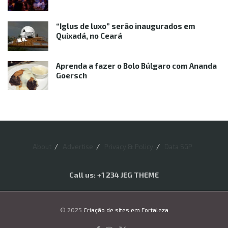
“Iglus de luxo” serão inaugurados em
Quixadá, no Ceará
Aprenda a fazer o Bolo Búlgaro com Ananda
Goersch
About
Advertise
Privacy & Policy
Data SGP
Call us: +1 234 JEG THEME
© 2025
Criação de sites em Fortaleza