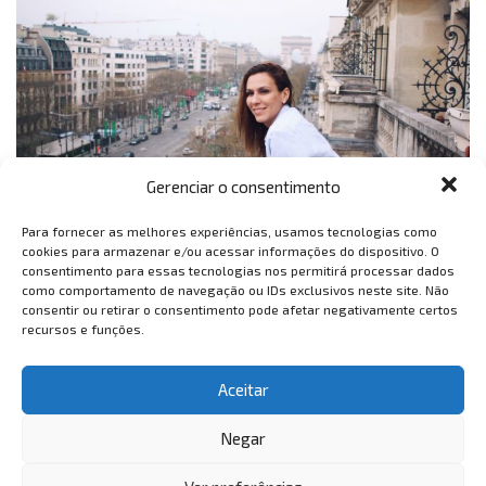
Gerenciar o consentimento
Para fornecer as melhores experiências, usamos tecnologias como
Em nosso último tour pela Europa, realizado entre os dias 10 e 25
cookies para armazenar e/ou acessar informações do dispositivo. O
consentimento para essas tecnologias nos permitirá processar dados
de março, um dos destinos que tivemos o prazer de visitar
como comportamento de navegação ou IDs exclusivos neste site. Não
novamente foi Paris. E...
consentir ou retirar o consentimento pode afetar negativamente certos
recursos e funções.
1
…
6
7
8
Aceitar
Negar