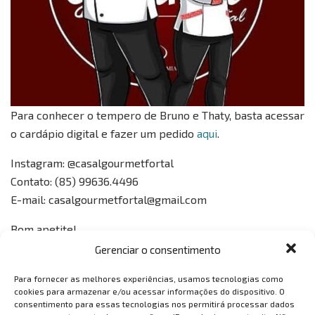
Para conhecer o tempero de Bruno e Thaty, basta acessar
o cardápio digital e fazer um pedido
aqui
.
Instagram: @casalgourmetfortal
Contato: (85) 99636.4496
E-mail: casalgourmetfortal@gmail.com
Bom apetite!
Gerenciar o consentimento
Essa e outras notícias também podem ser acompanhadas
pelas redes sociais da VemTambém!
Acesse aqui
.
Para fornecer as melhores experiências, usamos tecnologias como
cookies para armazenar e/ou acessar informações do dispositivo. O
consentimento para essas tecnologias nos permitirá processar dados
Tags:
Ceará
comunicação
covid 19
Fortaleza