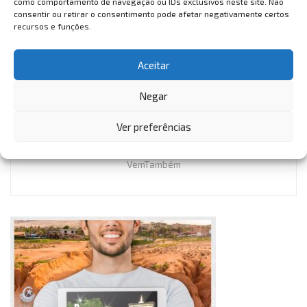
como comportamento de navegação ou IDs exclusivos neste site. Não
gastronomia
revista no ceará
Revista vem também
consentir ou retirar o consentimento pode afetar negativamente certos
recursos e funções.
twitter
vem também
Aceitar
Negar
Ver preferências
VemTambém
VemTambém