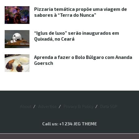
Pizzaria temática propõe uma viagem de
sabores à “Terra do Nunca”
“Iglus de luxo” serão inaugurados em
Quixadá, no Ceará
Aprenda a fazer o Bolo Búlgaro com Ananda
Goersch
About
Advertise
Privacy & Policy
Data SGP
Call us: +1 234 JEG THEME