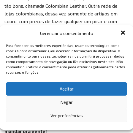
tão bons, chamada Colombian Leather. Outra rede de
lojas colombianas, dessa vez somente de artigos em
couro, com preços de fazer qualquer um pirar e com
peças lindíssimas e de alta qualidade é a Vélez, onde é
Gerenciar o consentimento
possível se encontrar bolsas e sapatos femininos e
masculinos e até mesmo artigos de decoração. Vale a
Para fornecer as melhores experiências, usamos tecnologias como
cookies para armazenar e/ou acessar informações do dispositivo. O
visita!
consentimento para essas tecnologias nos permitirá processar dados
como comportamento de navegação ou IDs exclusivos neste site. Não
O texto, de autoria da correspondente VemTambém Emily
consentir ou retirar o consentimento pode afetar negativamente certos
Gutierrez, traz dicas para quem for visitar a cidade de
recursos e funções.
Cartegena e quiser ter uma excelente experiência.
Aceitar
Sempre que nossos correspondentes conhecem
novos lugares e nos falam com entusiasmo sobre,
Negar
fazemos questão que eles escrevam relatos de
viagem para compartilharmos aqui no site. Se você
Ver preferências
também tem algo a compartilhar sobre viagens, é só
mandar pra gente!