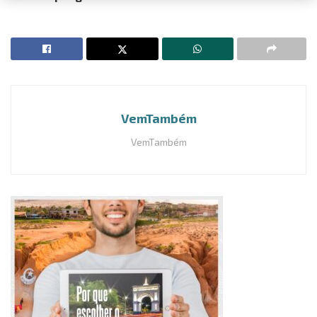
VemTambém
VemTambém