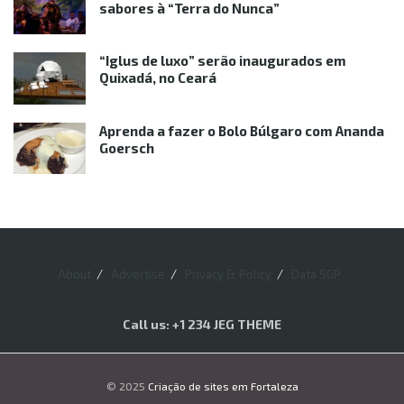
sabores à “Terra do Nunca”
“Iglus de luxo” serão inaugurados em
Quixadá, no Ceará
Aprenda a fazer o Bolo Búlgaro com Ananda
Goersch
About
Advertise
Privacy & Policy
Data SGP
Call us: +1 234 JEG THEME
© 2025
Criação de sites em Fortaleza