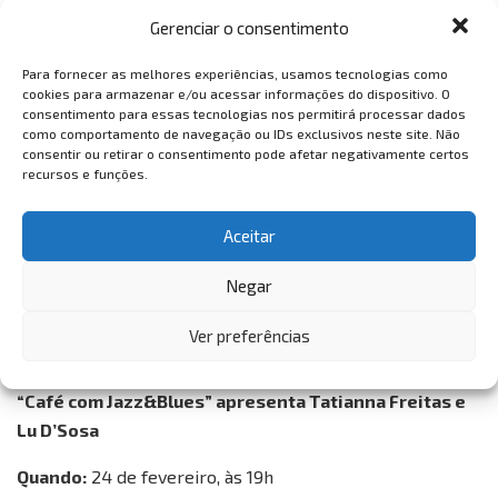
musicais, tornando-se ainda mais enriquecedor o
Gerenciar o consentimento
trabalho de Timbral.
Para fornecer as melhores experiências, usamos tecnologias como
Protocolos
cookies para armazenar e/ou acessar informações do dispositivo. O
consentimento para essas tecnologias nos permitirá processar dados
Será obrigatório o uso de máscaras durante toda a
como comportamento de navegação ou IDs exclusivos neste site. Não
consentir ou retirar o consentimento pode afetar negativamente certos
permanência no TJA, bem como a apresentação do
recursos e funções.
comprovante com, pelo menos, duas doses da vacina
contra a Covid-19, acompanhado de RG ou outro
Aceitar
documento oficial com foto; totens com álcool em gel
encontram-se disponíveis em diversos pontos do
Negar
equipamento.
Ver preferências
SERVIÇO
“Café com Jazz&Blues” apresenta Tatianna Freitas e
Lu D’Sosa
Quando:
24 de fevereiro, às 19h