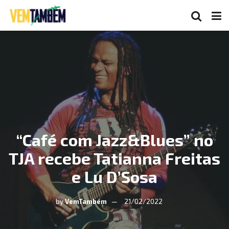
“Café com Jazz&Blues” no
TJA recebe Tatianna Freitas
e Lu D’Sosa
by
VemTambém
21/02/2022