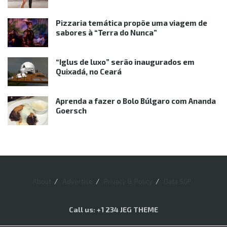
Pizzaria temática propõe uma viagem de
sabores à “Terra do Nunca”
“Iglus de luxo” serão inaugurados em
Quixadá, no Ceará
Aprenda a fazer o Bolo Búlgaro com Ananda
Goersch
About
Advertise
Privacy & Policy
Data SGP
Call us: +1 234 JEG THEME