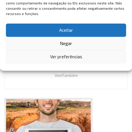
como comportamento de navegação ou IDs exclusivos neste site. Não
alimentarem o fomento de políticas da própria Agência
consentir ou retirar o consentimento pode afetar negativamente certos
recursos e funções.
para promover o Brasil no exterior.
Aceitar
Negar
Ver preferências
VemTambém
VemTambém