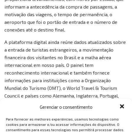
informam a antecedência da compra de passagens, a
motivação das viagens, o tempo de permanência, o
aeroporto que foi o portão de entrada e o número de
conexões até o destino final.
A plataforma digital ainda reúne dados atualizados sobre
a entrada de turistas estrangeiros, a movimentação
financeira dos visitantes no Brasil e a malha aérea
internacional em nosso país. O painel tem
reconhecimento internacional e também fornece
informações para instituições como a Organização
Mundial do Turismo (OMT), o World Travel & Tourism
Council e países como Alemanha, Inglaterra, Portugal,
República Dominicana e Tailândia.
Gerenciar o consentimento
Com o painel, a Embratur passa a fornecer informações
Para fornecer as melhores experiências, usamos tecnologias como
para que os governos estaduais planejem campanhas
cookies para armazenar e/ou acessar informações do dispositivo. O
consentimento para essas tecnologias nos permitirá processar dados
mais eficientes de atração de turistas, além de os dados