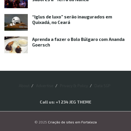
“Iglus de luxo” serão inaugurados em
Quixadá, no Ceará
Aprenda a fazer o Bolo Búlgaro com Ananda
Goersch
About
Advertise
Privacy & Policy
Data SGP
Call us: +1 234 JEG THEME
© 2025
Criação de sites em Fortaleza