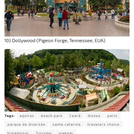
10) Dollywood (Pigeon Forge, Tennessee, EUA)
Tags:
aquiraz
beach park
Ceará
disney
paris
parque de diversão
santa catarina
travelers choice
tripadvisor
Turismo
viagem