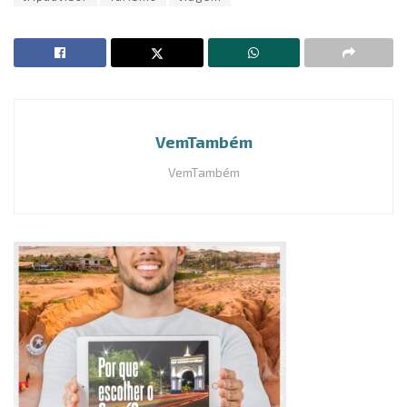
VemTambém
VemTambém