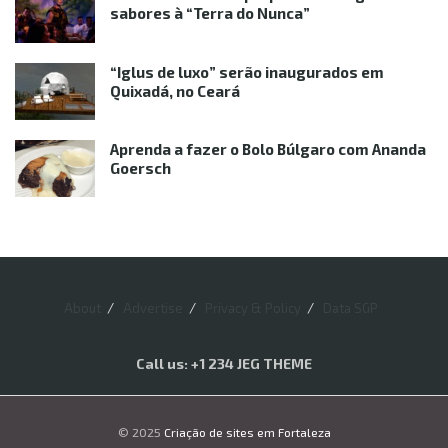
sabores à “Terra do Nunca”
“Iglus de luxo” serão inaugurados em
Quixadá, no Ceará
Aprenda a fazer o Bolo Búlgaro com Ananda
Goersch
About
Advertise
Privacy & Policy
Data SGP
Call us: +1 234 JEG THEME
© 2025
Criação de sites em Fortaleza