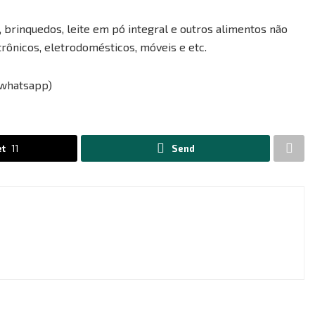
, brinquedos, leite em pó integral e outros alimentos não
etrônicos, eletrodomésticos, móveis e etc.
(whatsapp)
t
11
Send