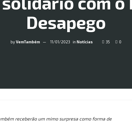
solidário com o I
Desapego
by
VemTambém
11/01/2023
in
Notícias
35
0
s também receberão um mimo surpresa como forma de