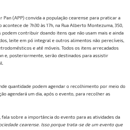
ter Pan (APP) convida a população cearense para praticar a
to acontece de 7h30 às 17h, na Rua Alberto Montezuma, 350,
as podem contribuir doando itens que não usam mais e ainda
os, leite em pó integral e outros alimentos não perecíveis,
letrodomésticos e até móveis. Todos os itens arrecadados
n e, posteriormente, serão destinados para assistir
il.
ande quantidade podem agendar o recolhimento por meio do
ção agendará um dia, após o evento, para recolher as
fala sobre a importância do evento para as atividades da
ociedade cearense. Isso porque trata-se de um evento que