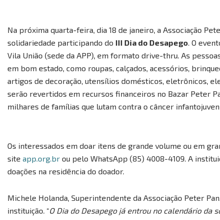
Na próxima quarta-feira, dia 18 de janeiro, a Associação Pe
solidariedade participando do
III Dia do Desapego
. O even
Vila União (sede da APP), em formato drive-thru. As pesso
em bom estado, como roupas, calçados, acessórios, brinqued
artigos de decoração, utensílios domésticos, eletrônicos, e
serão revertidos em recursos financeiros no Bazar Peter Pa
milhares de famílias que lutam contra o câncer infantojuven
Os interessados em doar itens de grande volume ou em gr
site
app.org.br
ou pelo WhatsApp (85) 4008-4109. A institui
doações na residência do doador.
Michele Holanda, Superintendente da Associação Peter Pan, 
instituição. “
O Dia do Desapego já entrou no calendário da s