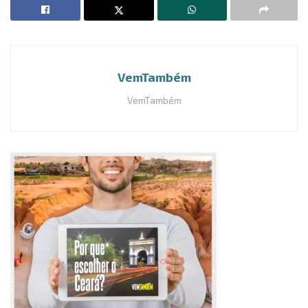
VemTambém
VemTambém