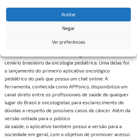
Além das capacitações, a entidade dispõe, em parceria
Aceitar
com o Hospital Infantil Albert Sabin, de um ambulatório
específico para Diagnóstico Precoce no Centro Pediátrico
Negar
do Câncer, atendendo de segunda a sexta-feira.
Ver preferências
No ano de 2020, mesmo em meio a pandemia, a
instituição realizou duas ações de grande impacto no
cenário brasileiro da oncologia pediátrica. Uma delas foi
o lançamento do primeiro aplicativo oncológico
pediátrico do país que possui um chat online. A
ferramenta, conhecida como APPonco, disponibiliza um
canal direto entre os profissionais de saúde de qualquer
lugar do Brasil e oncologistas para esclarecimento de
dúvidas a respeito de possíveis casos de câncer. Além da
versão voltada para o público
da saúde, o aplicativo também possui a versão para a
sociedade em geral, com o objetivo de promover acesso