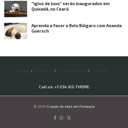
“Iglus de luxo” serão inaugurados em
Quixadá, no Ceará
Aprenda a fazer o Bolo Búlgaro com Ananda
Goersch
About
Advertise
Privacy & Policy
Data SGP
Call us: +1 234 JEG THEME
© 2025
Criação de sites em Fortaleza