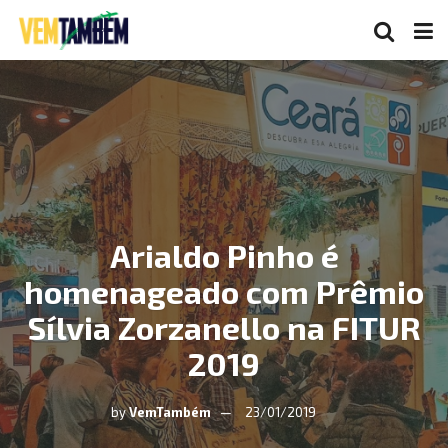
Arialdo Pinho é
homenageado com Prêmio
Sílvia Zorzanello na FITUR
2019
by
VemTambém
23/01/2019