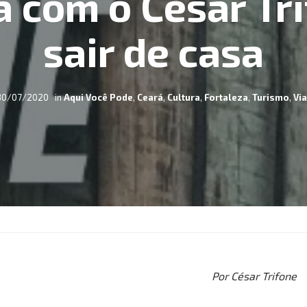
a com o César Tr
sair de casa
30/07/2020
in
Aqui Você Pode
,
Ceará
,
Cultura
,
Fortaleza
,
Turismo
,
Vi
Por César Trifone