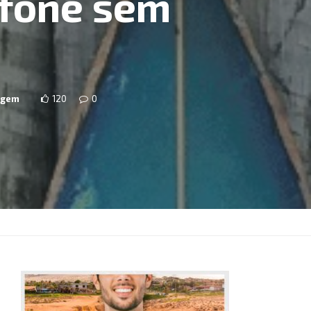
ifone sem
agem
120
0