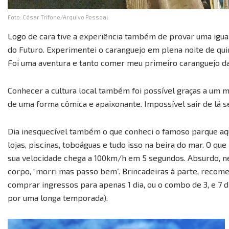
Foto: César Trifone/Arquivo Pessoal
Logo de cara tive a experiência também de provar uma iguar
do Futuro. Experimentei o caranguejo em plena noite de qui
Foi uma aventura e tanto comer meu primeiro caranguejo da 
Conhecer a cultura local também foi possível graças a um mu
de uma forma cômica e apaixonante. Impossível sair de lá 
Dia inesquecível também o que conheci o famoso parque aq
lojas, piscinas, toboáguas e tudo isso na beira do mar. O q
sua velocidade chega a 100km/h em 5 segundos. Absurdo, né
corpo, “morri mas passo bem”. Brincadeiras à parte, recom
comprar ingressos para apenas 1 dia, ou o combo de 3, e 7 d
por uma longa temporada).