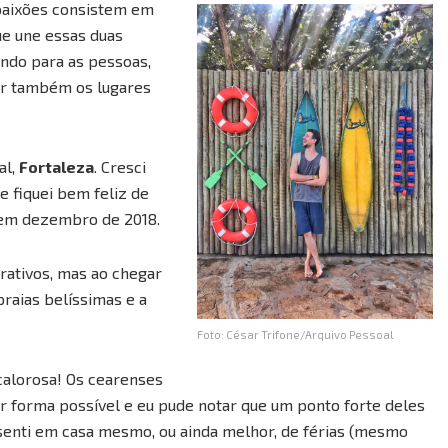
paixões consistem em
que une essas duas
ndo para as pessoas,
er também os lugares
al,
Fortaleza
. Cresci
e fiquei bem feliz de
 em dezembro de 2018.
rativos, mas ao chegar
praias belíssimas e a
Foto: César Trifone/Arquivo Pessoal
calorosa! Os cearenses
forma possível e eu pude notar que um ponto forte deles
 senti em casa mesmo, ou ainda melhor, de férias (mesmo