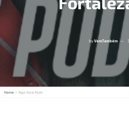
Fortalez
by
VemTambém
Home
Aqui Você Pode