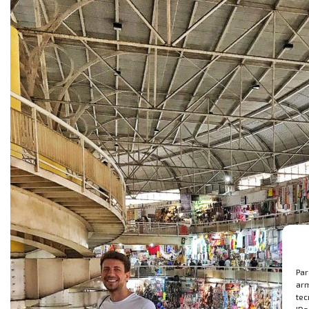
Par
arm
tec