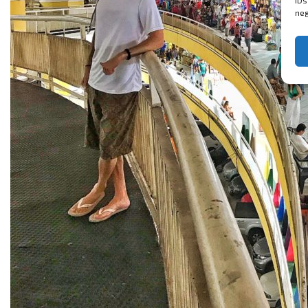
IDs
neg