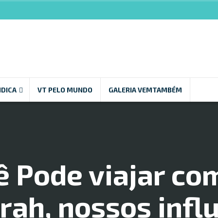
NDICA
VT PELO MUNDO
GALERIA VEMTAMBÉM
ê Pode viajar com
rah, nossos infl