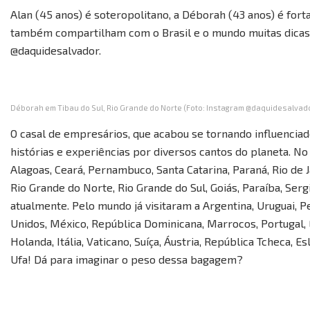
Alan (45 anos) é soteropolitano, a Déborah (43 anos) é fo
também compartilham com o Brasil e o mundo muitas dicas
@daquidesalvador.
Déborah em Tibau do Sul, Rio Grande do Norte (Foto: Instagram @daquidesalvad
O casal de empresários, que acabou se tornando influenciado
histórias e experiências por diversos cantos do planeta. No 
Alagoas, Ceará, Pernambuco, Santa Catarina, Paraná, Rio de J
Rio Grande do Norte, Rio Grande do Sul, Goiás, Paraíba, Ser
atualmente. Pelo mundo já visitaram a Argentina, Uruguai, Pe
Unidos, México, República Dominicana, Marrocos, Portugal, E
Holanda, Itália, Vaticano, Suíça, Áustria, República Tcheca,
Ufa! Dá para imaginar o peso dessa bagagem?