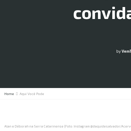
convid
by
Vem
Home
Aqui Você Pode
Alan e Déborah na Serra Catarinense (Foto: Instagram @daquidesalvador/Acerv