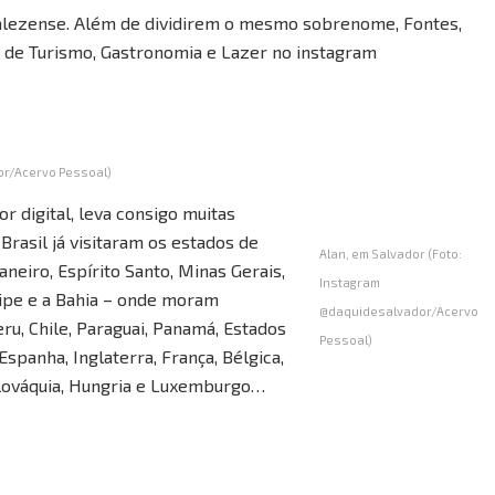
rtalezense. Além de dividirem o mesmo sobrenome, Fontes,
 de Turismo, Gastronomia e Lazer no instagram
or/Acervo Pessoal)
r digital, leva consigo muitas
Brasil já visitaram os estados de
Alan, em Salvador (Foto:
aneiro, Espírito Santo, Minas Gerais,
Instagram
gipe e a Bahia – onde moram
@daquidesalvador/Acervo
ru, Chile, Paraguai, Panamá, Estados
Pessoal)
spanha, Inglaterra, França, Bélgica,
 Eslováquia, Hungria e Luxemburgo…