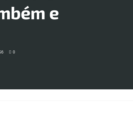
ambém e
56
0