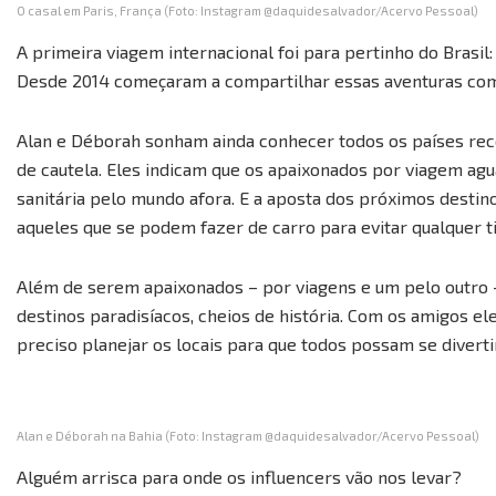
O casal em Paris, França (Foto: Instagram @daquidesalvador/Acervo Pessoal)
A primeira viagem internacional foi para pertinho do Brasil:
Desde 2014 começaram a compartilhar essas aventuras co
Alan e Déborah sonham ainda conhecer todos os países re
de cautela. Eles indicam que os apaixonados por viagem ag
sanitária pelo mundo afora. E a aposta dos próximos destinos
aqueles que se podem fazer de carro para evitar qualquer 
Além de serem apaixonados – por viagens e um pelo outro –
destinos paradisíacos, cheios de história. Com os amigos e
preciso planejar os locais para que todos possam se divertir
Alan e Déborah na Bahia (Foto: Instagram @daquidesalvador/Acervo Pessoal)
Alguém arrisca para onde os influencers vão nos levar?