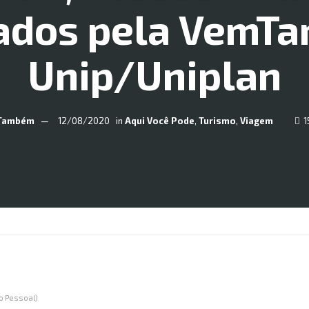
ados pela VemT
Unip/Uniplan
Também
12/08/2020
in
Aqui Você Pode
,
Turismo
,
Viagem
1
o Pessoal)