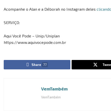
Acompanhe o Alan e a Déborah no Instagram deles
clicando
SERVIÇO:
Aqui Você Pode – Unip/Uniplan
https://www.aquivocepode.com.br
Share
77
Twee
VemTambém
VemTambém