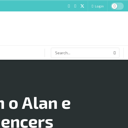
Login
 o Alan e
uencers