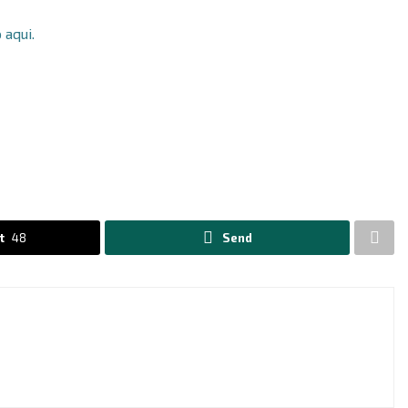
 aqui.
t
48
Send