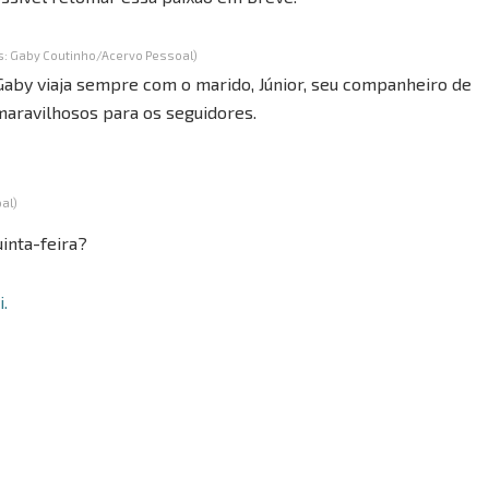
os: Gaby Coutinho/Acervo Pessoal)
aby viaja sempre com o marido, Júnior, seu companheiro de
 maravilhosos para os seguidores.
al)
uinta-feira?
i.