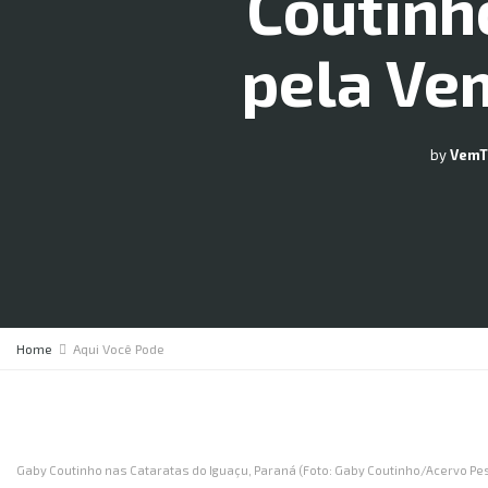
Coutinh
pela Ve
by
Vem
Home
Aqui Você Pode
Gaby Coutinho nas Cataratas do Iguaçu, Paraná (Foto: Gaby Coutinho/Acervo Pe