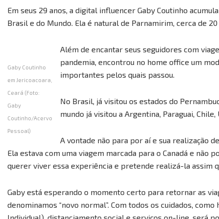
Em seus 29 anos, a digital influencer Gaby Coutinho acumul
Brasil e do Mundo. Ela é natural de Parnamirim, cerca de 20 
Além de encantar seus seguidores com viage
pandemia, encontrou no home office um modo
Gaby Coutinho
importantes pelos quais passou.
em Jericoacoara,
Ceará (Foto:
No Brasil, já visitou os estados do Pernambuc
Gaby
mundo já visitou a Argentina, Paraguai, Chile, 
Coutinho/Acervo
Pessoal)
A vontade não para por aí e sua realização 
Ela estava com uma viagem marcada para o Canadá e não pod
querer viver essa experiência e pretende realizá-la assim q
Gaby está esperando o momento certo para retornar as viag
denominamos “novo normal”. Com todos os cuidados, como h
Individual), distanciamento social e serviços on-line, será 