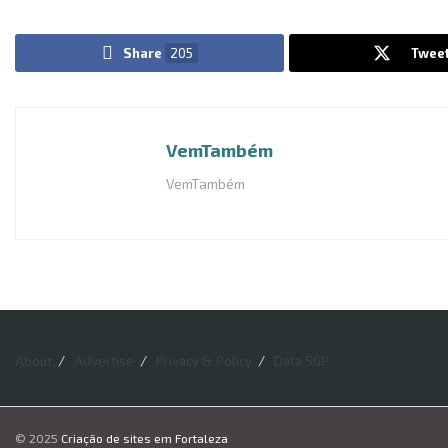
Share
205
Twee
VemTambém
VemTambém
About
Advertise
Privacy & Policy
Data SGP
© 2025
Criação de sites em Fortaleza