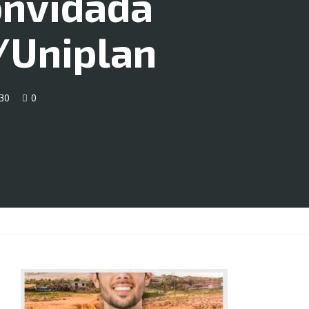
onvidada
/Uniplan
30
0