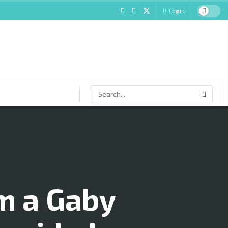
Login
om a Gaby