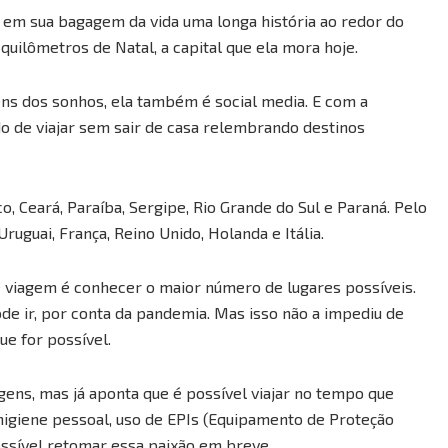
a em sua bagagem da vida uma longa história ao redor do
quilômetros de Natal, a capital que ela mora hoje.
ns dos sonhos, ela também é social media. E com a
 de viajar sem sair de casa relembrando destinos
o, Ceará, Paraíba, Sergipe, Rio Grande do Sul e Paraná. Pelo
Uruguai, França, Reino Unido, Holanda e Itália.
de viagem é conhecer o maior número de lugares possíveis.
e ir, por conta da pandemia. Mas isso não a impediu de
ue for possível.
ens, mas já aponta que é possível viajar no tempo que
igiene pessoal, uso de EPIs (Equipamento de Proteção
possível retomar essa paixão em breve.