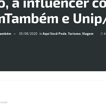
o, a influencer c
mTambém e Unip
Também
05/08/2020
in
Aqui Você Pode
,
Turismo
,
Viagem
4
ssoal)