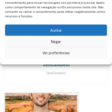
Na mesma reunião, também foi autorizada a importação
consentimento para essas tecnologias nos permitirá processar dados
da vacina Covaxin (da Índia).
como comportamento de navegação ou IDs exclusivos neste site. Não
consentir ou retirar o consentimento pode afetar negativamente certos
recursos e funções.
Tags:
combate ao coronavírus
coronavírus
covid-19
governo
sputinik v
vacina
Aceitar
Negar
Ver preferências
VemTambém
VemTambém