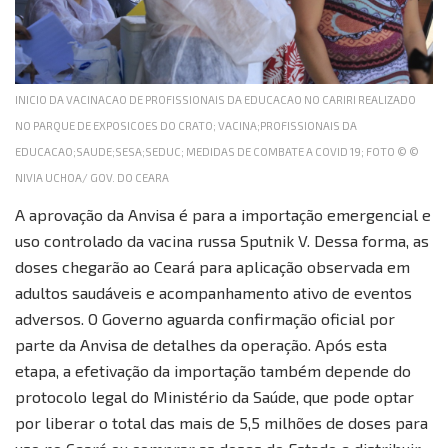
INICIO DA VACINACAO DE PROFISSIONAIS DA EDUCACAO NO CARIRI REALIZADO
NO PARQUE DE EXPOSICOES DO CRATO; VACINA;PROFISSIONAIS DA
EDUCACAO;SAUDE;SESA;SEDUC; MEDIDAS DE COMBATE A COVID 19; FOTO © ©
NIVIA UCHOA/ GOV. DO CEARA
A aprovação da Anvisa é para a importação emergencial e
uso controlado da vacina russa Sputnik V. Dessa forma, as
doses chegarão ao Ceará para aplicação observada em
adultos saudáveis e acompanhamento ativo de eventos
adversos. O Governo aguarda confirmação oficial por
parte da Anvisa de detalhes da operação. Após esta
etapa, a efetivação da importação também depende do
protocolo legal do Ministério da Saúde, que pode optar
por liberar o total das mais de 5,5 milhões de doses para