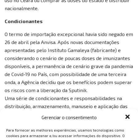
uso no Ceará ou comprar as doses do Estado e distribuir
nacionalmente.
Condicionantes
O termo de importação excepcional havia sido negado em
26 de abril pela Anvisa. Após novas documentações
apresentadas pelo Instituto Gamaleya (fabricante) e
considerando o cenário de poucas doses de imunizantes
disponíveis, a permanência de cenário grave da pandemia
de Covid-19 no País, com possibilidade de uma terceira
onda, a Agência decidiu que os benefícios podem superar
os riscos com a liberação da Sputinik.
Uma série de condicionantes e responsabilidades na
distribuição, armazenamento, manuseio e aplicação das
doses deve ser atribuída aos importadores (estados).
Gerenciar o consentimento
Num primeiro momento, fica autorizada a importação de
doses suficientes para uso em somente 1% da população.
Para fornecer as melhores experiências, usamos tecnologias como
cookies para armazenar e/ou acessar informações do dispositivo. O