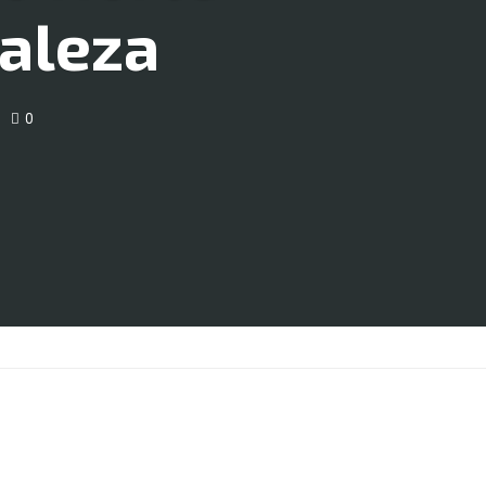
taleza
0