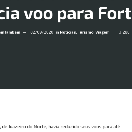
ia voo para For
emTambém
02/09/2020
in
Notícias
,
Turismo
,
Viagem
280
e Juazeiro do Norte, havia reduzido seus voos para até