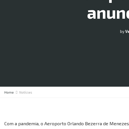
anunc
by
V
Home
Notícias
Com a pandemia, o Aeroporto Orlando Bezerra de Menezes, d