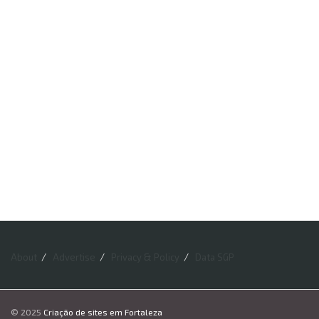
About
Advertise
Privacy & Policy
Data SGP
© 2025
Criação de sites em Fortaleza