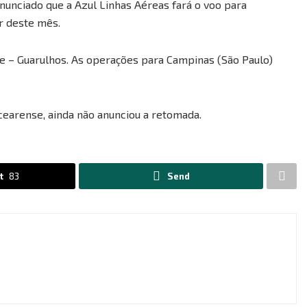
anunciado que a Azul Linhas Aéreas fará o voo para
r deste mês.
te – Guarulhos. As operações para Campinas (São Paulo)
 cearense, ainda não anunciou a retomada.
t
83
Send