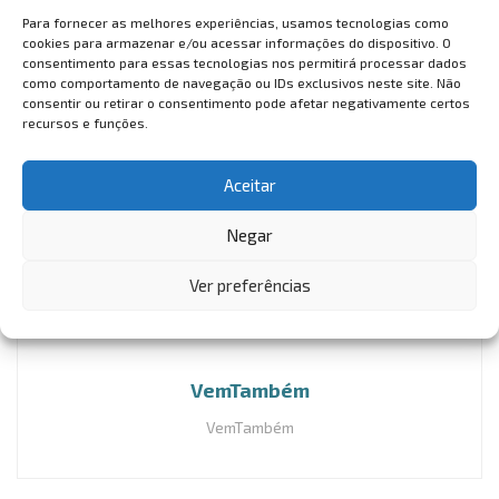
Para fornecer as melhores experiências, usamos tecnologias como
cookies para armazenar e/ou acessar informações do dispositivo. O
A data simbólica foi reconhecida pelo Governo do Ceará e
consentimento para essas tecnologias nos permitirá processar dados
está no calendário oficial do estado desde o ano de 2017.
como comportamento de navegação ou IDs exclusivos neste site. Não
A data, que mobiliza católicos de todo o Brasil, incentiva
consentir ou retirar o consentimento pode afetar negativamente certos
recursos e funções.
também o Turismo Religioso na capital cearense.
Tags:
Fortaleza
nossa senhora de fátima
Aceitar
turismo religioso
Negar
Ver preferências
VemTambém
VemTambém