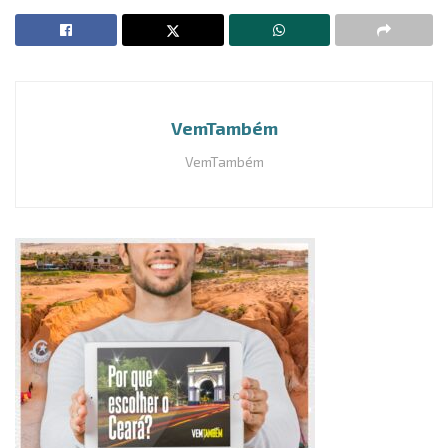
VemTambém
VemTambém