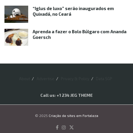
“Iglus de luxo” serão inaugurados em
Quixadá, no Ceará
Aprenda a fazer o Bolo Búlgaro com Ananda
Goersch
About
Advertise
Privacy & Policy
Data SGP
Call us: +1 234 JEG THEME
© 2025
Criação de sites em Fortaleza