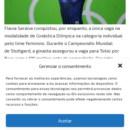
Flavia Saraiva conquistou, por enquanto, a única vaga na
modalidade de Ginástica Olímpica na categoria individual
pelo time feminino. Durante o Campeonato Mundial
de Stuttgard, a ginasta assegurou a vaga para Tokio por
ficar com a 10° melhor nota da competição. Flavinha
estreou no Pan-Americano em 2015, com apenas 15 anos
Gerenciar o consentimento
e conquistou uma torcida pelo carisma.
Para fornecer as melhores experiências, usamos tecnologias como
cookies para armazenar e/ou acessar informações do dispositivo. O
Nathalie Moellhausen – Esgrima
consentimento para essas tecnologias nos permitirá processar dados
como comportamento de navegação ou IDs exclusivos neste site. Não
consentir ou retirar o consentimento pode afetar negativamente certos
recursos e funções.
Aceitar