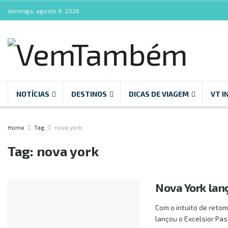
domingo, agosto 9, 2026
NOTÍCIAS
DESTINOS
DICAS DE VIAGEM
VT I
Home
Tag
nova york
Tag:
nova york
Nova York lan
Com o intuito de retom
lançou o Excelsior Pass