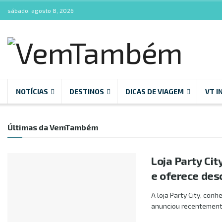
sábado, agosto 8, 2026
VemTambém
NOTÍCIAS
DESTINOS
DICAS DE VIAGEM
VT I
Últimas da VemTambém
Loja Party Ci
e oferece des
A loja Party City, con
anunciou recentemente