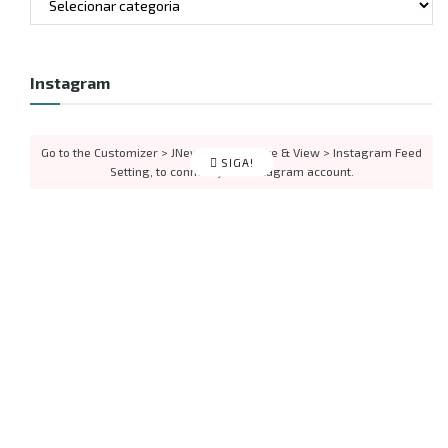
Instagram
Go to the Customizer > JNews : Social, Like & View > Instagram Feed
SIGA!
Setting, to connect your Instagram account.