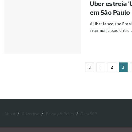
Uber estreia ‘
em São Paulo
A Uber lançou no Brasi
intermunicipais entre a
1
2
3
About
Advertise
Privacy & Policy
Data SGP