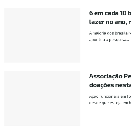
6 em cada 10 
lazer no ano, 
A maioria dos brasilei
apontou a pesquisa...
Associação Pet
doações nesta
Ação funcionará em for
desde que esteja em b