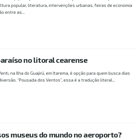
ultura popular, literatura, intervenções urbanas, feiras de economia
ão entre as...
LS
araíso no litoral cearense
enti, na Ilha do Guajirú, em Itarema, é opção para quem busca dias
diversão. “Pousada dos Ventos”, essa é a tradução literal...
LS
osos museus do mundo no aeroporto?