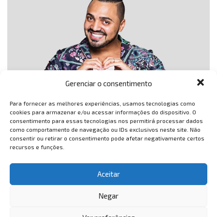
Gerenciar o consentimento
Para fornecer as melhores experiências, usamos tecnologias como
Se rir é o melhor remédio, ajudar o próximo é a melhor prevenção
cookies para armazenar e/ou acessar informações do dispositivo. O
consentimento para essas tecnologias nos permitirá processar dados
para viver melhor! Pensando nisso, o humorista Tirullipa vai
como comportamento de navegação ou IDs exclusivos neste site. Não
realizar um espetáculo solidário em sua...
consentir ou retirar o consentimento pode afetar negativamente certos
recursos e funções.
1
…
10
11
12
Aceitar
Negar