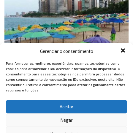
Gerenciar o consentimento
Para fornecer as melhores experiências, usamos tecnologias como
Vinte das vinte e uma praias das zonas centro e leste de
cookies para armazenar e/ou acessar informações do dispositivo. O
consentimento para essas tecnologias nos permitirá processar dados
Fortaleza estão próprias para banho. A informação é do boletim
como comportamento de navegação ou IDs exclusivos neste site. Não
semanal de balneabilidade divulgado, nesta sexta-feira...
consentir ou retirar o consentimento pode afetar negativamente certos
recursos e funções.
1
…
391
392
Aceitar
Negar